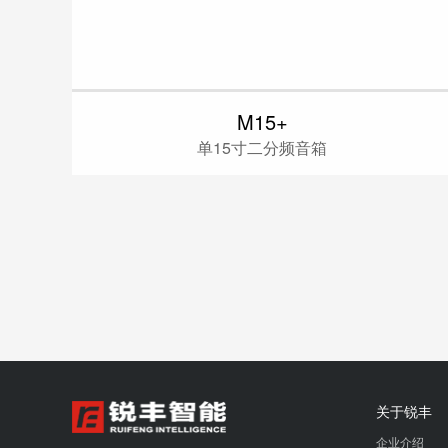
M15+
单15寸二分频音箱
关于锐丰
企业介绍