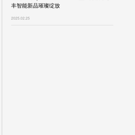
丰智能新品璀璨绽放
2025.02.25