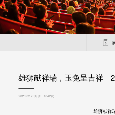
雄狮献祥瑞，玉兔呈吉祥｜2
2023.02.23
阅读：4042次
雄狮献祥