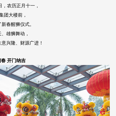
月1日，农历正月十一，
集团大楼前，
了新春醒狮仪式。
天、雄狮舞动，
生意兴隆、财源广进！
春 开门纳吉