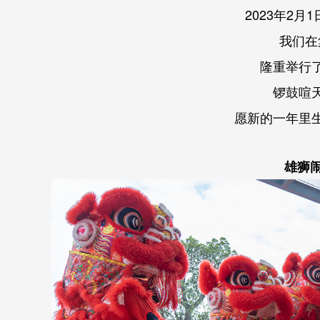
2023年2
我们在
隆重举行
锣鼓喧
愿新的一年里
雄狮闹